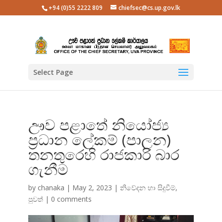
+94 (0)55 2222 809
chiefsec@cs.up.gov.lk
Select Page
ඌව පළාතේ නියෝජ්‍ය
ප්‍රධාන ලේකම් (පාලන)
තනතුරෙහි රාජකාරි බාර
ගැනීම
by
chanaka
|
May 2, 2023
|
නිවේදන හා සිදුවීම්
,
පුවත්
|
0 comments