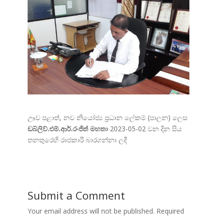
ඌව පළාත්, නව නියෝජ්‍ය ප්‍රධාන ලේකම් (පාලන) ලෙස
ඩබ්ලිව්.එම්.ආර්.රංජිත් මහතා
2023-05-02 වන දින සිය
තනතුරෙහි රාජකාරි බාරගන්නා ලදී
Submit a Comment
Your email address will not be published.
Required