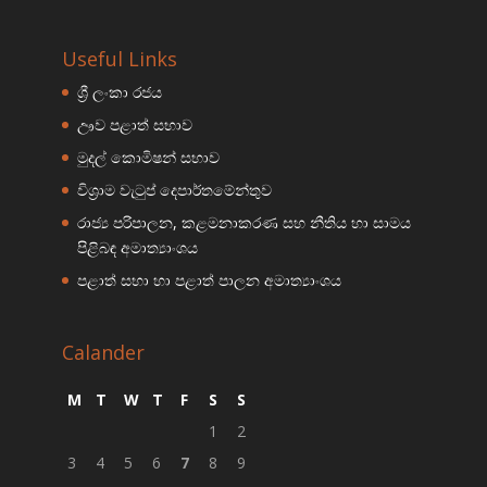
Useful Links
ශ්‍රී ලංකා රජය
ඌව පළාත් සභාව
මුදල් කොමිෂන් සභාව
විශ්‍රාම වැටුප් දෙපාර්තමේන්තුව
රාජ්‍ය පරිපාලන, කළමනාකරණ සහ නීතිය හා සාමය
පිළිබඳ අමාත්‍යාංශය
පළාත් සභා හා පළාත් පාලන අමාත්‍යාංශය
Calander
M
T
W
T
F
S
S
1
2
3
4
5
6
7
8
9